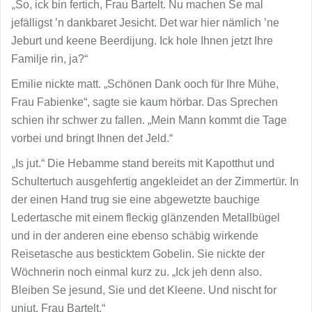
„
So, ick bin fertich, Frau Bartelt. Nu machen Se mal
jefälligst ’n dankbaret Jesicht. Det war hier nämlich ’ne
Jeburt und keene Beerdijung. Ick hole Ihnen jetzt Ihre
Familje rin, ja?“
Emilie nickte matt. „Schönen Dank ooch für Ihre Mühe,
Frau Fabienke“, sagte sie kaum hörbar. Das Sprechen
schien ihr schwer zu fallen. „Mein Mann kommt die Tage
vorbei und bringt Ihnen det Jeld.“
„
Is jut.“ Die Hebamme stand bereits mit Kapotthut und
Schultertuch ausgehfertig angekleidet an der Zimmertür. In
der einen Hand trug sie eine abgewetzte bauchige
Ledertasche mit einem fleckig glänzenden Metallbügel
und in der anderen eine ebenso schäbig wirkende
Reisetasche aus besticktem Gobelin. Sie nickte der
Wöchnerin noch einmal kurz zu. „Ick jeh denn also.
Bleiben Se jesund, Sie und det Kleene. Und nischt for
unjut, Frau Bartelt.“