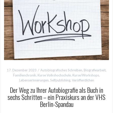
17. Dezember 2023
Autobiografisches Schreiben
,
Biografiearbeit
,
Familienchronik
,
Kurse Volkshochschule
,
Kurse/Workshops
,
Lebenserinnerungen
,
Selfpublishing
,
Veröffentlichen
Der Weg zu Ihrer Autobiografie als Buch in
sechs Schritten – ein Praxiskurs an der VHS
Berlin-Spandau