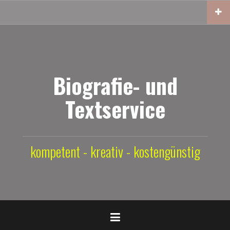
Zum
Inhalt
springen
Biografie- und
Textservice
kompetent - kreativ - kostengünstig