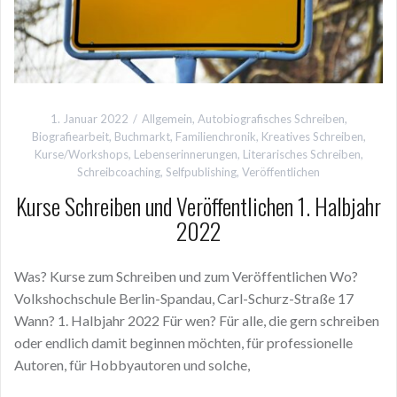
1. Januar 2022
Allgemein
,
Autobiografisches Schreiben
,
Biografiearbeit
,
Buchmarkt
,
Familienchronik
,
Kreatives Schreiben
,
Kurse/Workshops
,
Lebenserinnerungen
,
Literarisches Schreiben
,
Schreibcoaching
,
Selfpublishing
,
Veröffentlichen
Kurse Schreiben und Veröffentlichen 1. Halbjahr
2022
Was? Kurse zum Schreiben und zum Veröffentlichen Wo?
Volkshochschule Berlin-Spandau, Carl-Schurz-Straße 17
Wann? 1. Halbjahr 2022 Für wen? Für alle, die gern schreiben
oder endlich damit beginnen möchten, für professionelle
Autoren, für Hobbyautoren und solche,