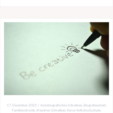
17. Dezember 2023
Autobiografisches Schreiben
,
Biografiearbeit
,
Familienchronik
,
Kreatives Schreiben
,
Kurse Volkshochschule
,